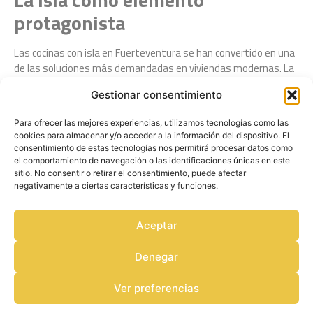
protagonista
Las cocinas con isla en Fuerteventura se han convertido en una
de las soluciones más demandadas en viviendas modernas. La
isla central no solo aporta diseño, sino que mejora la
Gestionar consentimiento
organización y amplía la superficie de trabajo.
En viviendas con espacios abiertos, la isla actúa como elemento
Para ofrecer las mejores experiencias, utilizamos tecnologías como las
cookies para almacenar y/o acceder a la información del dispositivo. El
de transición entre cocina y salón.
consentimiento de estas tecnologías nos permitirá procesar datos como
el comportamiento de navegación o las identificaciones únicas en este
sitio. No consentir o retirar el consentimiento, puede afectar
negativamente a ciertas características y funciones.
Aceptar
Denegar
Ver preferencias