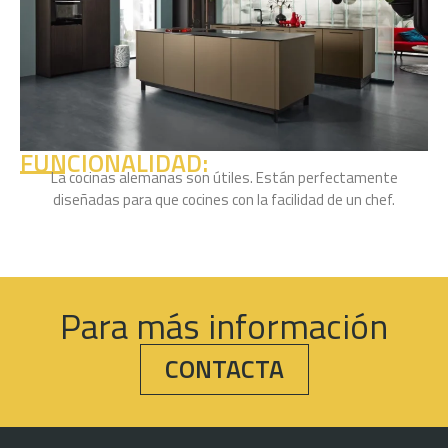
FUNCIONALIDAD:
La cocinas alemanas son útiles. Están perfectamente
diseñadas para que cocines con la facilidad de un chef.
Para más información
CONTACTA