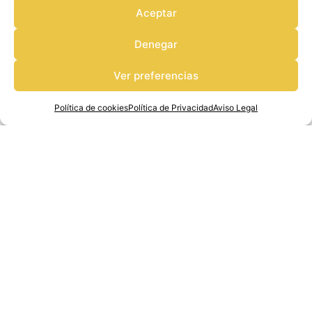
Aceptar
Denegar
Ver preferencias
Política de cookies
Política de Privacidad
Aviso Legal
Cocinas abiertas al salón
La integración de cocina y salón continúa en auge. Este tipo de
distribución permite aprovechar mejor la luz natural y genera
sensación de amplitud.
En viviendas de Fuerteventura, donde el estilo de vida es más
abierto y social, esta tendencia encaja especialmente bien.