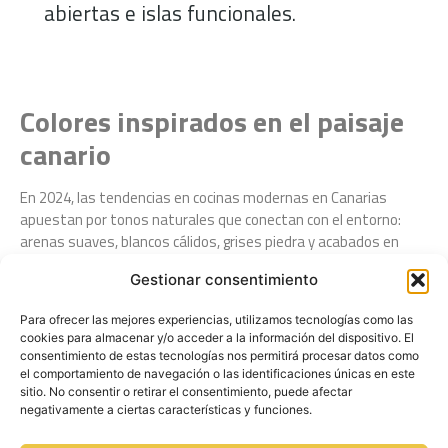
abiertas e islas funcionales.
Colores inspirados en el paisaje
canario
En 2024, las tendencias en cocinas modernas en Canarias
apuestan por tonos naturales que conectan con el entorno:
arenas suaves, blancos cálidos, grises piedra y acabados en
madera clara.
Gestionar consentimiento
Estos colores aportan luminosidad y armonizan
perfectamente con la arquitectura típica de Fuerteventura.
Para ofrecer las mejores experiencias, utilizamos tecnologías como las
cookies para almacenar y/o acceder a la información del dispositivo. El
consentimiento de estas tecnologías nos permitirá procesar datos como
el comportamiento de navegación o las identificaciones únicas en este
sitio. No consentir o retirar el consentimiento, puede afectar
negativamente a ciertas características y funciones.